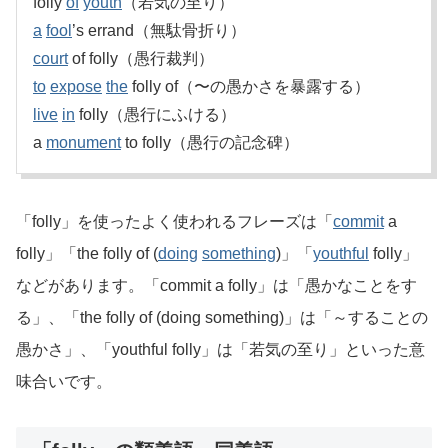
folly
of
youth
（若気の至り）
a
fool
’s errand（無駄骨折り）
court
of folly（愚行裁判）
to
expose
the
folly of（〜の愚かさを暴露する）
live
in
folly（愚行にふける）
a
monument
to folly（愚行の記念碑）
「folly」を使ったよく使われるフレーズは「
commit
a
folly」「the folly of (
doing
something
)」「
youthful
folly」
などがあります。「commit a folly」は「愚かなことをす
る」、「the folly of (doing something)」は「～することの
愚かさ」、「youthful folly」は「若気の至り」といった意
味合いです。