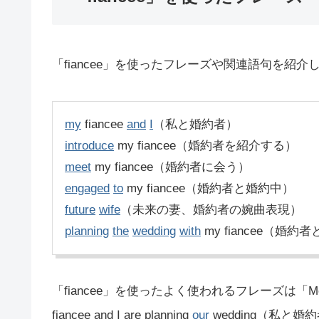
「fiancee」を使ったフレーズや関連語句を紹介
my
fiancee
and
I
（私と婚約者）
introduce
my fiancee（婚約者を紹介する）
meet
my fiancee（婚約者に会う）
engaged
to
my fiancee（婚約者と婚約中）
future
wife
（未来の妻、婚約者の婉曲表現）
planning
the
wedding
with
my fiancee（婚
「fiancee」を使ったよく使われるフレーズは「Mee
fiancee and I are planning
our
wedding（私と