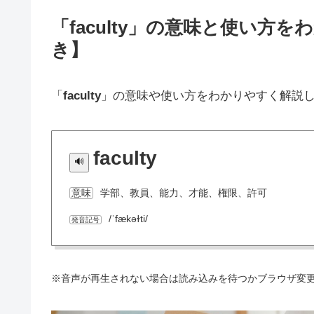
「faculty」の意味と使い
き】
「
faculty
」の意味や使い方をわかりやすく解説
faculty
学部、教員、能力、才能、権限、許可
意味
/ˈfækəɫti/
発音記号
※音声が再生されない場合は読み込みを待つかブラウザ変