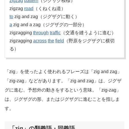
zigzag
pattern
（ジグザグ模様）
zigzag
road
（くねくね道）
to
zig and zag（ジグザグに動く）
a
zig and a zag（ジグザグの一部分）
zigzagging
through
traffic
（交通を縫うように進む）
zigzagging
across
the
field
（野原をジグザグに横切
る）
「zig」を使ったよく使われるフレーズは「zig and zag」
「zig-zag」などがあります。「zig and zag」は、ジグザ
グに進む、予想外の動きをするという意味。「zig-zag」
は、ジグザグの形、またはジグザグに進むことを指しま
す。
「zig」の類義語・同義語