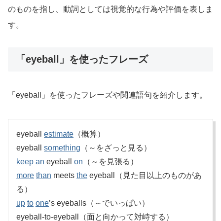
のものを指し、動詞としては視覚的な行為や評価を表しま
す。
「eyeball」を使ったフレーズ
「eyeball」を使ったフレーズや関連語句を紹介します。
eyeball
estimate
（概算）
eyeball
something
（～をざっと見る）
keep
an
eyeball
on
（～を見張る）
more
than
meets
the
eyeball（見た目以上のものがあ
る）
up
to
one
’s eyeballs（～でいっぱい）
eyeball-to-eyeball（面と向かって対峙する）