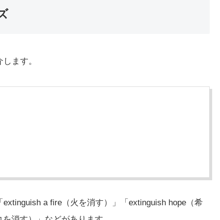
ズ
紹介します。
guish a fire（火を消す）」「extinguish hope（希
te（タバコを消す）」などがあります。