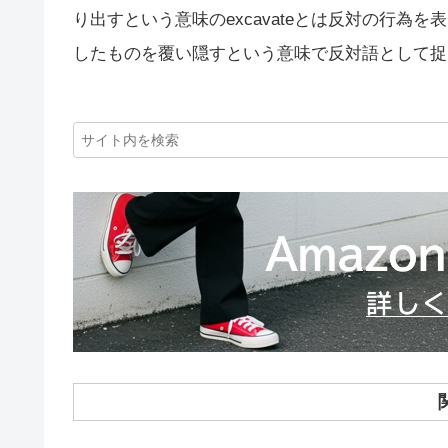
り出すという意味のexcavateとは反対の行為を
したものを覆い隠すという意味で反対語として捉