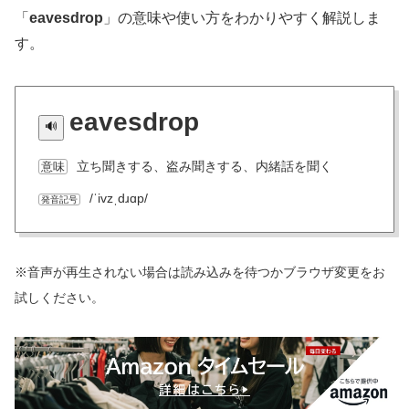
「
eavesdrop
」の意味や使い方をわかりやすく解説しま
す。
eavesdrop
立ち聞きする、盗み聞きする、内緒話を聞く
意味
/ˈivzˌdɹɑp/
発音記号
※音声が再生されない場合は読み込みを待つかブラウザ変更をお
試しください。