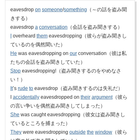
eavesdrop
on
someone
/
something
（～の話を盗み聞
きする）
eavesdrop
a
conversation
（会話を盗み聞きする）
I
overheard
them
eavesdropping（彼らが盗み聞きし
ているのを偶然聞いた）
He
was eavesdropping on
our
conversation（彼は私
たちの会話を盗み聞きしていた）
Stop
eavesdropping!（盗み聞きするのをやめなさ
い！）
It
’s
rude
to
eavesdrop（盗み聞きするのは失礼だ）
I
accidentally
eavesdropped on
their
argument
（彼ら
の言い争いを偶然盗み聞きしてしまった）
She
was caught eavesdropping（彼女は盗み聞きし
ているところを捕まった）
They
were eavesdropping
outside
the
window
（彼ら