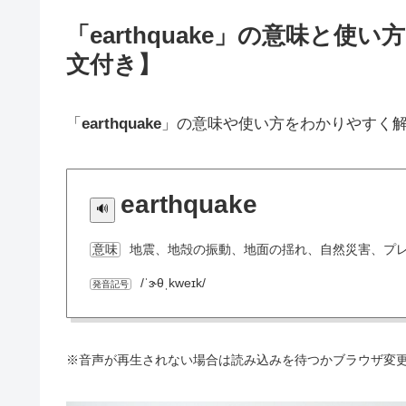
「earthquake」の意味と
文付き】
「
earthquake
」の意味や使い方をわかりやすく
earthquake
地震、地殻の振動、地面の揺れ、自然災害、プ
意味
/ˈɝθˌkweɪk/
発音記号
※音声が再生されない場合は読み込みを待つかブラウザ変