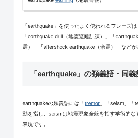
earthquake
warning
（地震警報）
「earthquake」を使ったよく使われるフレーズは「ea
「earthquake drill（地震避難訓練）」「earthquak
震）」「aftershock earthquake（余震）」な
「earthquake」の類義語・同義
earthquakeの類義語には「
tremor
」「seism」「
動を指し、seismは地震現象全般を指す学術的な
表現です。