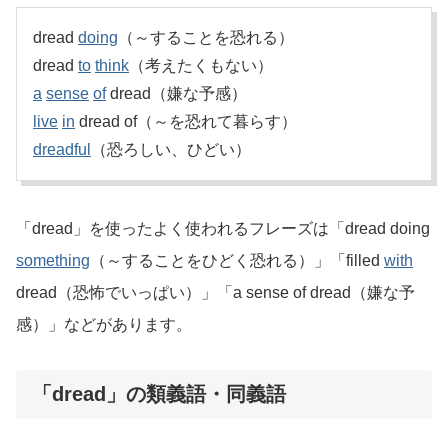
dread
doing
（～することを恐れる）
dread
to
think
（考えたくもない）
a
sense
of
dread（嫌な予感）
live
in
dread of（～を恐れて暮らす）
dreadful
（恐ろしい、ひどい）
「dread」を使ったよく使われるフレーズは「dread doing
something
（～することをひどく恐れる）」「filled
with
dread（恐怖でいっぱい）」「a sense of dread（嫌な予
感）」などがあります。
「dread」の類義語・同義語