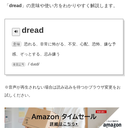
「
dread
」の意味や使い方をわかりやすく解説します。
dread
恐れる、非常に怖がる、不安、心配、恐怖、嫌な予
意味
感、ぞっとする、忌み嫌う
/ˈdɹɛd/
発音記号
※音声が再生されない場合は読み込みを待つかブラウザ変更をお
試しください。