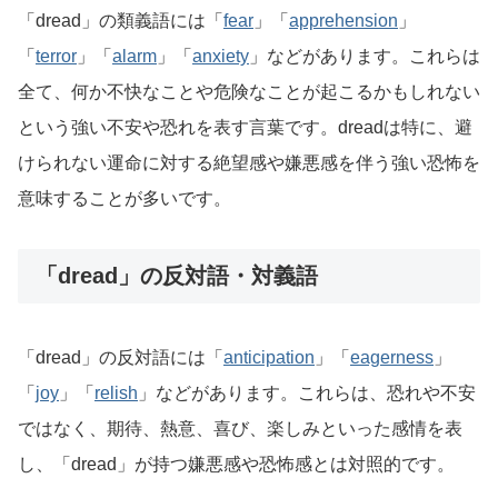
「dread」の類義語には「
fear
」「
apprehension
」
「
terror
」「
alarm
」「
anxiety
」などがあります。これらは
全て、何か不快なことや危険なことが起こるかもしれない
という強い不安や恐れを表す言葉です。dreadは特に、避
けられない運命に対する絶望感や嫌悪感を伴う強い恐怖を
意味することが多いです。
「dread」の反対語・対義語
「dread」の反対語には「
anticipation
」「
eagerness
」
「
joy
」「
relish
」などがあります。これらは、恐れや不安
ではなく、期待、熱意、喜び、楽しみといった感情を表
し、「dread」が持つ嫌悪感や恐怖感とは対照的です。