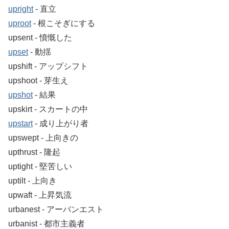
upright
‐ 直立
uproot
‐ 根こそぎにする
upsent ‐ 憤慨した
upset
‐ 動揺
upshift ‐ アップシフト
upshoot ‐ 芽生え
upshot
‐ 結果
upskirt ‐ スカートの中
upstart
‐ 成り上がり者
upswept ‐ 上向きの
upthrust ‐ 隆起
uptight ‐ 堅苦しい
uptilt ‐ 上向き
upwaft ‐ 上昇気流
urbanest ‐ アーバンエスト
urbanist ‐ 都市主義者