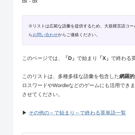
dx ‐ dx
※リストは広範な語彙を提供するため、大規模言語コー
ら
お問い合わせ
からご連絡ください。
このページでは、
「D」
で始まり
「X」
で終わる
このリストは、多種多様な語彙を包含した
網羅的
ロスワードやWordleなどのゲームにも活用で
させてください。
▶
その他の～で始まり～で終わる英単語一覧