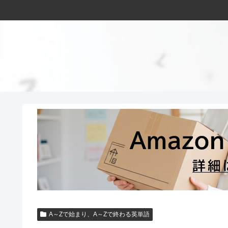
A～Zで始まり、A～Zで終わる英単語