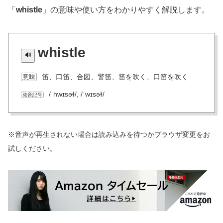
「
whistle
」の意味や使い方をわかりやすく解説します。
whistle
笛、口笛、合図、警笛、笛を吹く、口笛を吹く
意味
/ˈhwɪsəɫ/, /ˈwɪsəɫ/
発音記号
※音声が再生されない場合は読み込みを待つかブラウザ変更をお
試しください。