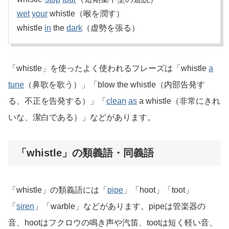
wet
your
whistle（喉を潤す）
whistle
in
the
dark
（虚勢を張る）
「whistle」を使ったよく使われるフレーズは「whistle
a
tune
（鼻歌を歌う）」「blow the whistle（内部告発す
る、不正を告発する）」「
clean
as
a whistle（非常にきれ
いな、潔白である）」などがあります。
「whistle」の類義語・同義語
「whistle」の類義語には「
pipe
」「hoot」「toot」
「
siren
」「warble」などがあります。pipeは管楽器の
音、hootはフクロウの鳴き声や汽笛、tootは短く軽い音、