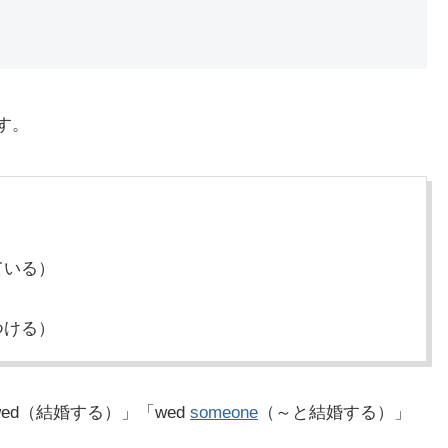
す。
ている）
つける）
wed（結婚する）」「wed
someone
（～と結婚する）」