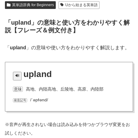
英単語辞典 for Beginners
Uから始まる英単語
「upland」の意味と使い方をわかりやすく解
説【フレーズ＆例文付き】
「
upland
」の意味や使い方をわかりやすく解説します。
upland
高地、内陸高地、丘陵地、高原、内陸部
意味
/ˈəpɫənd/
発音記号
※音声が再生されない場合は読み込みを待つかブラウザ変更をお
試しください。