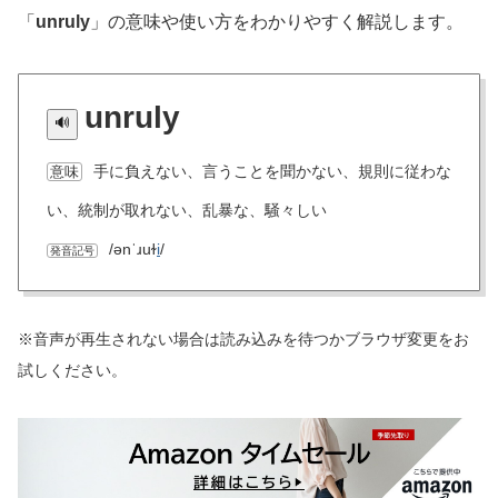
「
unruly
」の意味や使い方をわかりやすく解説します。
unruly
手に負えない、言うことを聞かない、規則に従わな
意味
い、統制が取れない、乱暴な、騒々しい
/ənˈɹuɫ
i
/
発音記号
※音声が再生されない場合は読み込みを待つかブラウザ変更をお
試しください。