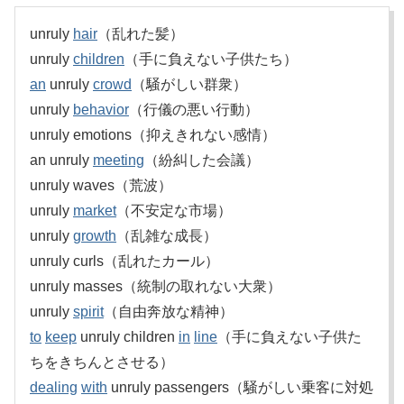
unruly
hair
（乱れた髪）
unruly
children
（手に負えない子供たち）
an
unruly
crowd
（騒がしい群衆）
unruly
behavior
（行儀の悪い行動）
unruly emotions（抑えきれない感情）
an unruly
meeting
（紛糾した会議）
unruly waves（荒波）
unruly
market
（不安定な市場）
unruly
growth
（乱雑な成長）
unruly curls（乱れたカール）
unruly masses（統制の取れない大衆）
unruly
spirit
（自由奔放な精神）
to
keep
unruly children
in
line
（手に負えない子供た
ちをきちんとさせる）
dealing
with
unruly passengers（騒がしい乗客に対処