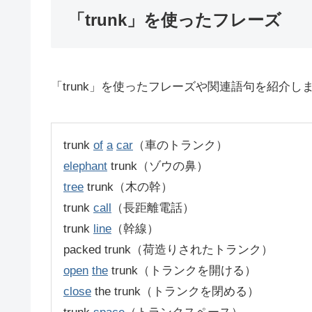
「trunk」を使ったフレーズ
「trunk」を使ったフレーズや関連語句を紹介し
trunk
of
a
car
（車のトランク）
elephant
trunk（ゾウの鼻）
tree
trunk（木の幹）
trunk
call
（長距離電話）
trunk
line
（幹線）
packed trunk（荷造りされたトランク）
open
the
trunk（トランクを開ける）
close
the trunk（トランクを閉める）