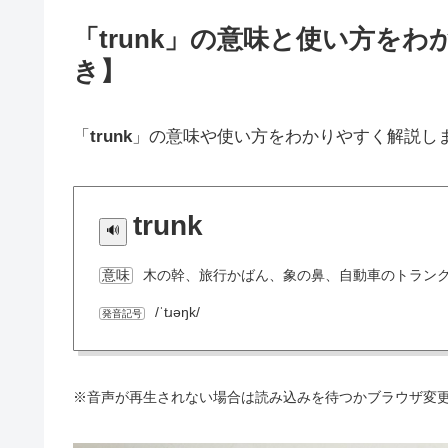
「trunk」の意味と使い方を
き】
「
trunk
」の意味や使い方をわかりやすく解説し
trunk
木の幹、旅行かばん、象の鼻、自動車のトラン
意味
/ˈtɹəŋk/
発音記号
※音声が再生されない場合は読み込みを待つかブラウザ変