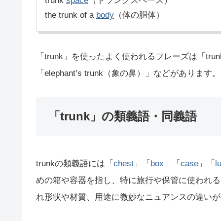
trunk
space
（トランクスペース）
the trunk of a
body
（体の胴体）
「trunk」を使ったよく使われるフレーズは「trunk 
「elephant’s trunk（象の鼻）」などがあります。
「trunk」の類義語・同義語
trunkの類義語には「
chest
」「
box
」「
case
」「
l
めの箱や容器を指し、特に旅行や保管に使われる
れ形状や材質、用途に微妙なニュアンスの違いが