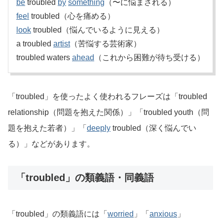
be
troubled
by
something
（〜に悩まされる）
feel
troubled（心を痛める）
look
troubled（悩んでいるように見える）
a troubled
artist
（苦悩する芸術家）
troubled waters
ahead
（これから困難が待ち受ける）
「troubled」を使ったよく使われるフレーズは「troubled
relationship（問題を抱えた関係）」「troubled youth（問
題を抱えた若者）」「
deeply
troubled（深く悩んでい
る）」などがあります。
「troubled」の類義語・同義語
「troubled」の類義語には「
worried
」「
anxious
」