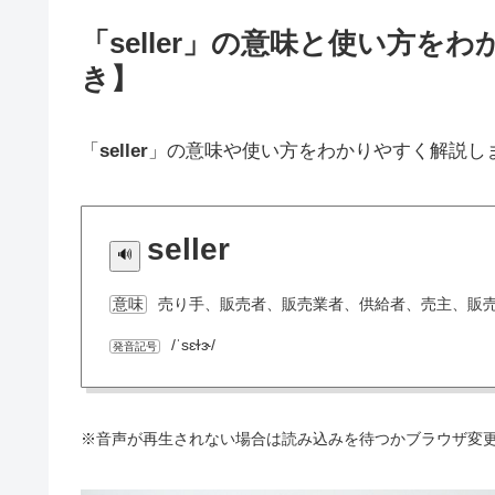
「seller」の意味と使い方
き】
「
seller
」の意味や使い方をわかりやすく解説し
seller
売り手、販売者、販売業者、供給者、売主、販
意味
/ˈsɛɫɝ/
発音記号
※音声が再生されない場合は読み込みを待つかブラウザ変