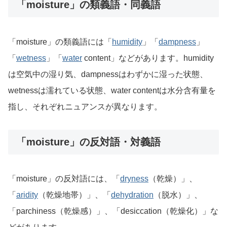
「moisture」の類義語・同義語
「moisture」の類義語には「
humidity
」「
dampness
」
「
wetness
」「
water
content」などがあります。humidity
は空気中の湿り気、dampnessはわずかに湿った状態、
wetnessは濡れている状態、water contentは水分含有量を
指し、それぞれニュアンスが異なります。
「moisture」の反対語・対義語
「moisture」の反対語には、「
dryness
（乾燥）」、
「
aridity
（乾燥地帯）」、「
dehydration
（脱水）」、
「parchiness（乾燥感）」、「desiccation（乾燥化）」な