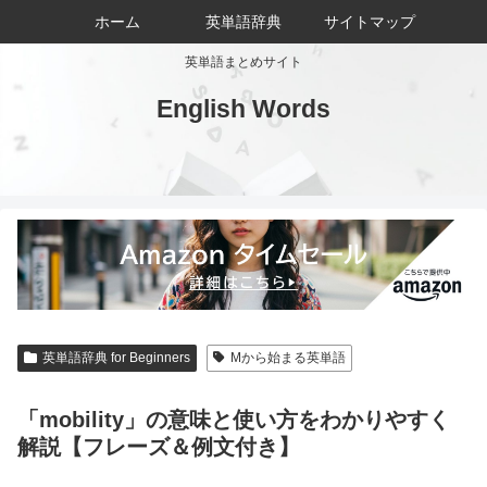
ホーム
英単語辞典
サイトマップ
英単語まとめサイト
English Words
英単語辞典 for Beginners
Mから始まる英単語
「mobility」の意味と使い方をわかりやすく
解説【フレーズ＆例文付き】