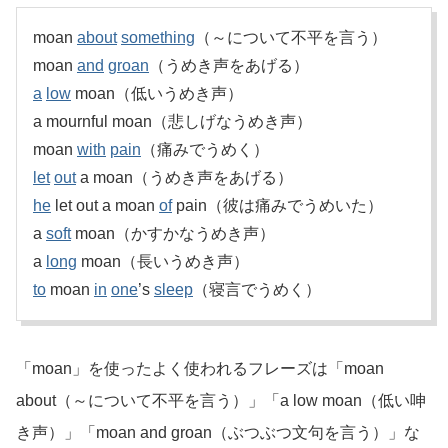
moan
about
something
（～について不平を言う）
moan
and
groan
（うめき声をあげる）
a
low
moan（低いうめき声）
a mournful moan（悲しげなうめき声）
moan
with
pain
（痛みでうめく）
let
out
a moan（うめき声をあげる）
he
let out a moan
of
pain（彼は痛みでうめいた）
a
soft
moan（かすかなうめき声）
a
long
moan（長いうめき声）
to
moan
in
one
’s
sleep
（寝言でうめく）
「moan」を使ったよく使われるフレーズは「moan
about（～について不平を言う）」「a low moan（低い呻
き声）」「moan and groan（ぶつぶつ文句を言う）」な