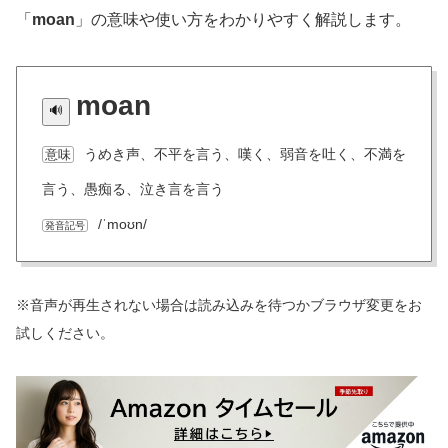
「
moan
」の意味や使い方をわかりやすく解説します。
moan
うめき声、不平を言う、嘆く、弱音を吐く、不満を
意味
言う、愚痴る、泣き言を言う
/ˈmoʊn/
発音記号
※音声が再生されない場合は読み込みを待つかブラウザ変更をお
試しください。