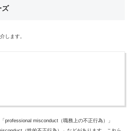
ーズ
紹介します。
ofessional misconduct（職務上の不正行為）」
al misconduct（性的不正行為）」などがあります。これら