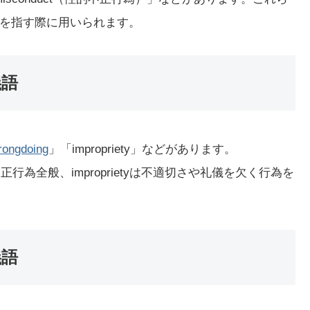
を指す際に用いられます。
義語
rongdoing
」「impropriety」などがあります。
gは不正行為全般、improprietyは不適切さや礼儀を欠く行為を
義語