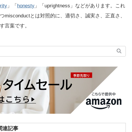
rity
」「
honesty
」「uprightness」などがあります。これ
isconductとは対照的に、適切さ、誠実さ、正直さ、
す言葉です。
関連記事