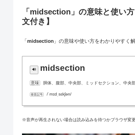
「midsection」の意味と
文付き】
「
midsection
」の意味や使い方をわかりやすく
midsection
胴体、腹部、中央部、ミッドセクション、中央
意味
/ˈmɪdˌsɛkʃən/
発音記号
※音声が再生されない場合は読み込みを待つかブラウザ変