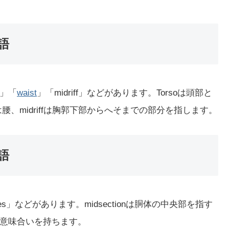
語
」「
waist
」「midriff」などがあります。Torsoは頭部と
tは腰、midriffは胸郭下部からへそまでの部分を指します。
語
ities」などがあります。midsectionは胴体の中央部を指す
意味合いを持ちます。