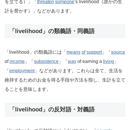
を立てる）」「
threaten
someone
’s livelihood（誰かの生
計を脅かす）」などがあります。
「livelihood」の類義語・同義語
「livelihood」の類義語には「
means
of
support
」「
source
of
income
」「
subsistence
」「
way
of earning a
living
」
「
employment
」などがあります。これらは全て、生活を
維持するためのお金を得る手段や方法を指し、生計を立て
ることを意味します。
「livelihood」の反対語・対義語