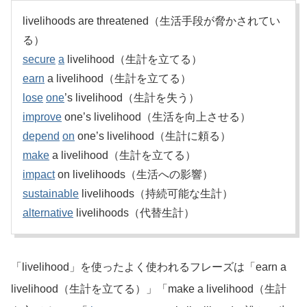
livelihoods are threatened（生活手段が脅かされてい
る）
secure
a
livelihood（生計を立てる）
earn
a livelihood（生計を立てる）
lose
one
’s livelihood（生計を失う）
improve
one’s livelihood（生活を向上させる）
depend
on
one’s livelihood（生計に頼る）
make
a livelihood（生計を立てる）
impact
on livelihoods（生活への影響）
sustainable
livelihoods（持続可能な生計）
alternative
livelihoods（代替生計）
「livelihood」を使ったよく使われるフレーズは「earn a
livelihood（生計を立てる）」「make a livelihood（生計