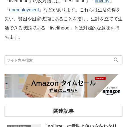
「livelihood」の反対語には「destitution」「
poverty
」
「
unemployment
」などがあります。これらは生活の糧を
失い、貧困や困窮状態にあることを指し、生計を立てて生
活できる状態である「livelihood」とは対照的な意味を持
ちます。
関連記事
「pollute」の意味と使い方をわかり
英単語辞典 for Beginners