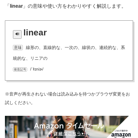
「
linear
」の意味や使い方をわかりやすく解説します。
linear
線形の、直線的な、一次の、線状の、連続的な、系
意味
統的な、リニアの
/ˈɫɪniɝ/
発音記号
※音声が再生されない場合は読み込みを待つかブラウザ変更をお
試しください。