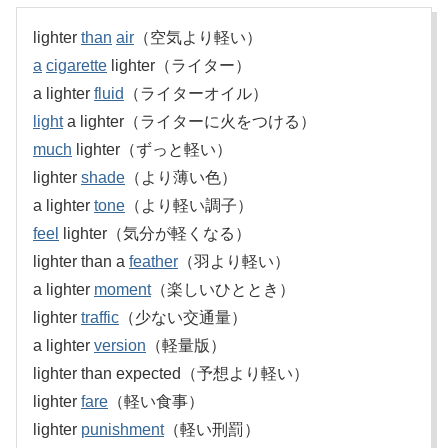
lighter
than
air
（空気より軽い）
a
cigarette
lighter（ライター）
a lighter
fluid
（ライターオイル）
light
a lighter（ライターに火をつける）
much
lighter（ずっと軽い）
lighter
shade
（より薄い色）
a lighter
tone
（より軽い調子）
feel
lighter（気分が軽くなる）
lighter than a
feather
（羽より軽い）
a lighter
moment
（楽しいひととき）
lighter
traffic
（少ない交通量）
a lighter
version
（軽量版）
lighter than expected（予想より軽い）
lighter
fare
（軽い食事）
lighter
punishment
（軽い刑罰）