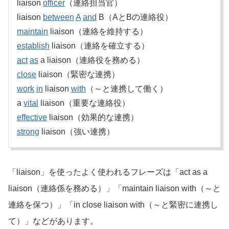
liaison
officer
（連絡担当官）
liaison
between
A
and
B（AとBの連絡役）
maintain
liaison（連絡を維持する）
establish
liaison（連絡を確立する）
act
as
a liaison（連絡役を務める）
close
liaison（緊密な連携）
work
in
liaison
with
（～と連携して働く）
a
vital
liaison（重要な連絡役）
effective
liaison（効果的な連携）
strong
liaison（強い連携）
「liaison」を使ったよく使われるフレーズは「act as a
liaison（連絡係を務める）」「maintain liaison with（～と
連絡を保つ）」「in close liaison with（～と緊密に連携し
て）」などがあります。