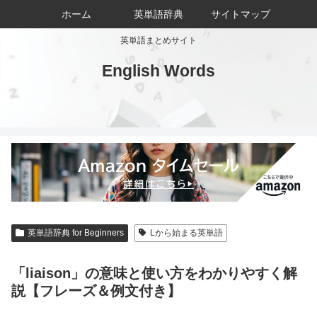
ホーム
英単語辞典
サイトマップ
英単語まとめサイト
English Words
英単語辞典 for Beginners
Lから始まる英単語
「liaison」の意味と使い方をわかりやすく解
説【フレーズ＆例文付き】