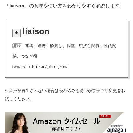
「
liaison
」の意味や使い方をわかりやすく解説します。
liaison
連絡、連携、橋渡し、調整、密接な関係、性的関
意味
係、つなぎ役
/ˈɫeɪˌzɑn/, /ɫiˈeɪˌzɑn/
発音記号
※音声が再生されない場合は読み込みを待つかブラウザ変更をお
試しください。