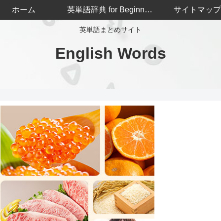
ホーム
英単語辞典 for Beginners
サイトマップ
英単語まとめサイト
English Words