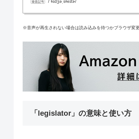
/ˈɫɛdʒəˌsɫeɪtɝ/
発音記号
※音声が再生されない場合は読み込みを待つかブラウザ変
「legislator」の意味と使い方