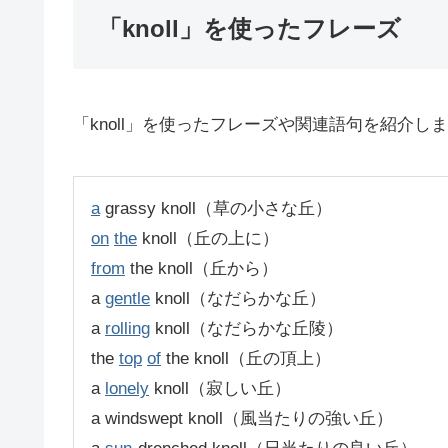
「knoll」を使ったフレーズ
「knoll」を使ったフレーズや関連語句を紹介し
a
grassy knoll（草の小さな丘）
on
the
knoll（丘の上に）
from
the knoll（丘から）
a
gentle
knoll（なだらかな丘）
a
rolling
knoll（なだらかな丘陵）
the
top
of
the knoll（丘の頂上）
a
lonely
knoll（寂しい丘）
a windswept knoll（風当たりの強い丘）