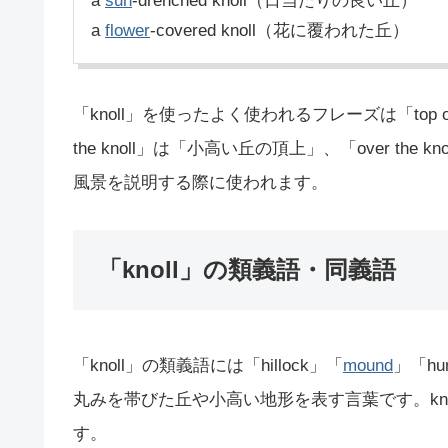
a
sun
-drenched knoll（日当たりの良い丘）
a
flower
-covered knoll（花に覆われた丘）
「knoll」を使ったよく使われるフレーズは「top of t
the knoll」は「小高い丘の頂上」、「over t
風景を説明する際に使われます。
「knoll」の類義語・同義語
「knoll」の類義語には「hillock」「
mound
」「h
丸みを帯びた丘や小高い地形を表す言葉です。kn
す。