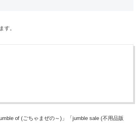
します。
e of (ごちゃまぜの～)」「jumble sale (不用品販
。