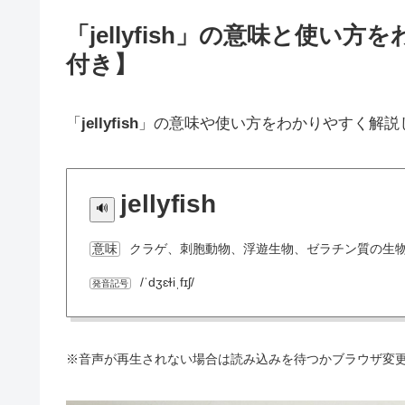
「jellyfish」の意味と使
付き】
「
jellyfish
」の意味や使い方をわかりやすく解説
jellyfish
クラゲ、刺胞動物、浮遊生物、ゼラチン質の生
意味
/ˈdʒɛɫiˌfɪʃ/
発音記号
※音声が再生されない場合は読み込みを待つかブラウザ変