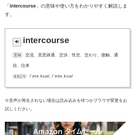
「
intercourse
」の意味や使い方をわかりやすく解説しま
す。
intercourse
交流、意思疎通、交渉、性交、交わり、接触、通
意味
信、往来
/ˈɪnɝˌkɔɹs/, /ˈɪntɝˌkɔɹs/
発音記号
※音声が再生されない場合は読み込みを待つかブラウザ変更をお
試しください。