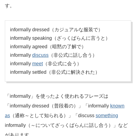
す。
informally dressed（カジュアルな服装で）
informally speaking（ざっくばらんに言うと）
informally agreed（暗黙の了解で）
informally
discuss
（非公式に話し合う）
informally
meet
（非公式に会う）
informally settled（非公式に解決された）
「informally」を使ったよく使われるフレーズは
「informally dressed（普段着の）」「informally
known
as
（通称～として知られる）」「discuss
something
informally（～についてざっくばらんに話し合う）」など
があります。