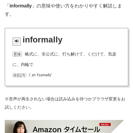
「
informally
」の意味や使い方をわかりやすく解説しま
す。
informally
略式に、非公式に、打ち解けて、くだけて、気楽
意味
に、内輪で
/ˌɪnˈfɔɹməɫ
i
/
発音記号
※音声が再生されない場合は読み込みを待つかブラウザ変更をお
試しください。