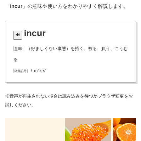
「
incur
」の意味や使い方をわかりやすく解説します。
incur
（好ましくない事態）を招く、被る、負う、こうむ
意味
る
/ˌɪnˈkɝ/
発音記号
※音声が再生されない場合は読み込みを待つかブラウザ変更をお
試しください。