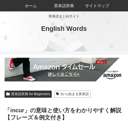
ホーム
英単語辞典
サイトマップ
英単語まとめサイト
English Words
英単語辞典 for Beginners
Iから始まる英単語
「incur」の意味と使い方をわかりやすく解説
【フレーズ＆例文付き】