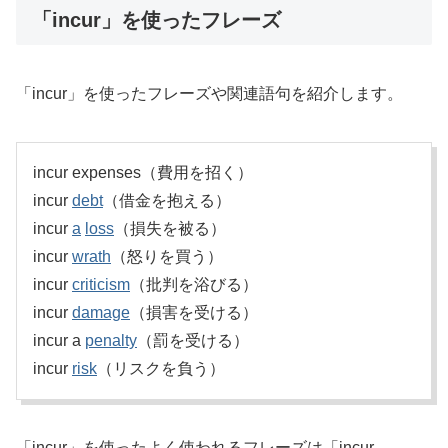
「incur」を使ったフレーズ
「incur」を使ったフレーズや関連語句を紹介します。
incur expenses（費用を招く）
incur
debt
（借金を抱える）
incur
a
loss
（損失を被る）
incur
wrath
（怒りを買う）
incur
criticism
（批判を浴びる）
incur
damage
（損害を受ける）
incur a
penalty
（罰を受ける）
incur
risk
（リスクを負う）
「incur」を使ったよく使われるフレーズは「incur