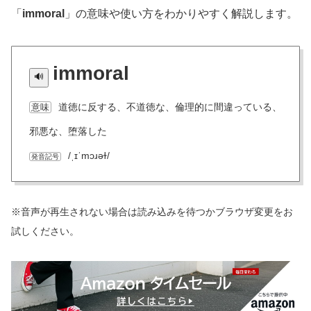
「
immoral
」の意味や使い方をわかりやすく解説します。
immoral
道徳に反する、不道徳な、倫理的に間違っている、
意味
邪悪な、堕落した
/ˌɪˈmɔɹəɫ/
発音記号
※音声が再生されない場合は読み込みを待つかブラウザ変更をお
試しください。