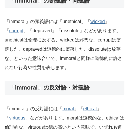
「immoral」の類義語・同義語
「immoral」の類義語には「unethical」「
wicked
」
「
corrupt
」「depraved」「dissolute」などがあります。
unethicalは倫理に反する、wickedは邪悪な、corruptは堕
落した、depravedは道徳的に堕落した、dissoluteは放蕩
な、といった意味合いで、immoralと同様に道徳的に許さ
れない行為や性質を表します。
「immoral」の反対語・対義語
「immoral」の反対語には「
moral
」「
ethical
」
「
virtuous
」などがあります。moralは道徳的な、ethicalは
倫理的な、virtuousは徳の高いという意味で、いずれも道