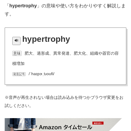
「
hypertrophy
」の意味や使い方をわかりやすく解説しま
す。
hypertrophy
肥大、過形成、異常発達、肥大化、組織や器官の容
意味
積増加
/ˈhaɪpɝˌtɹoʊfi/
発音記号
※音声が再生されない場合は読み込みを待つかブラウザ変更をお
試しください。