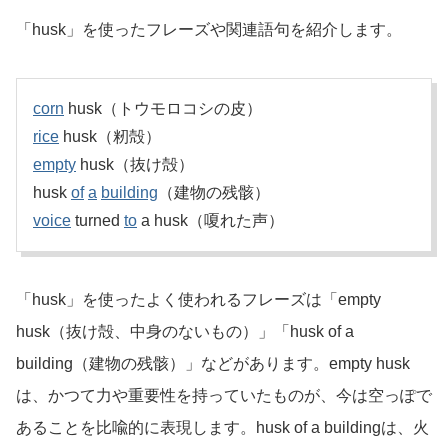
「husk」を使ったフレーズや関連語句を紹介します。
corn
husk（トウモロコシの皮）
rice
husk（籾殻）
empty
husk（抜け殻）
husk
of
a
building
（建物の残骸）
voice
turned
to
a husk（嗄れた声）
「husk」を使ったよく使われるフレーズは「empty
husk（抜け殻、中身のないもの）」「husk of a
building（建物の残骸）」などがあります。empty husk
は、かつて力や重要性を持っていたものが、今は空っぽで
あることを比喩的に表現します。husk of a buildingは、火