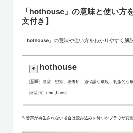
「hothouse」の意味と使
文付き】
「
hothouse
」の意味や使い方をわかりやすく解
hothouse
温室、密室、培養所、過保護な環境、刺激的な
意味
/ˈhɑtˌhaʊs/
発音記号
※音声が再生されない場合は読み込みを待つかブラウザ変