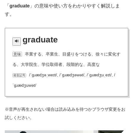
「
graduate
」の意味や使い方をわかりやすく解説しま
す。
graduate
卒業する、卒業生、目盛りをつける、徐々に変化す
意味
る、大学院生、学位取得者、段階的な、高度な
/ˈɡɹædʒəˌweɪt/, /ˈɡɹædʒəwət/, /ˈɡɹædʒuˌeɪt/, /
発音記号
ˈɡɹædʒuwət/
※音声が再生されない場合は読み込みを待つかブラウザ変更をお
試しください。