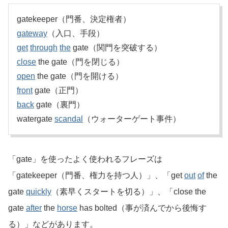
gatekeeper（門番、決定権者）
gateway
（入口、手段）
get
through
the
gate（関門を突破する）
close
the gate（門を閉じる）
open
the gate（門を開ける）
front
gate（正門）
back
gate（裏門）
watergate
scandal
（ウォーターゲート事件）
「gate」を使ったよく使われるフレーズは
「gatekeeper（門番、権力を持つ人）」、「get
out
of
the
gate
quickly
（素早くスタートを切る）」、「close the
gate
after
the
horse
has bolted（事が済んでから後悔す
る）」などがあります。