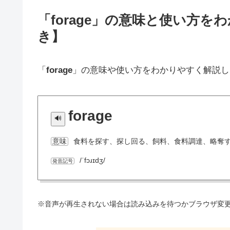
「forage」の意味と使い方
き】
「
forage
」の意味や使い方をわかりやすく解説し
forage
食料を探す、探し回る、飼料、食料調達、略奪
意味
/ˈfɔɹɪdʒ/
発音記号
※音声が再生されない場合は読み込みを待つかブラウザ変