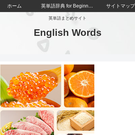
ホーム
英単語辞典 for Beginners
サイトマップ
英単語まとめサイト
English Words