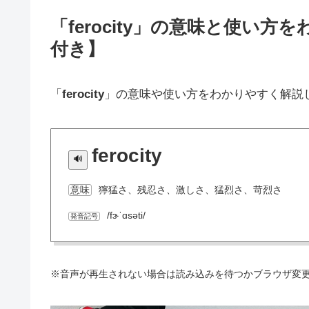
「ferocity」の意味と使い
付き】
「
ferocity
」の意味や使い方をわかりやすく解説
ferocity
獰猛さ、残忍さ、激しさ、猛烈さ、苛烈さ
意味
/fɝˈɑsəti/
発音記号
※音声が再生されない場合は読み込みを待つかブラウザ変