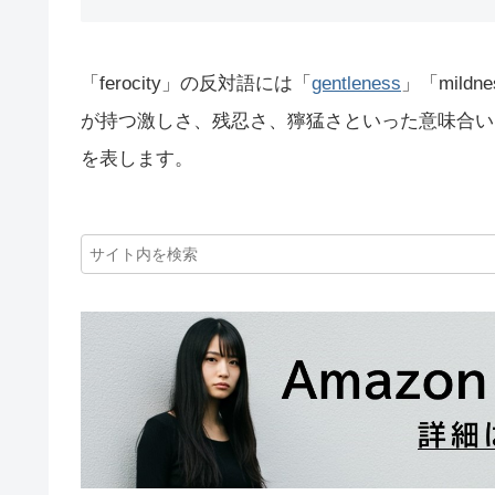
「ferocity」の反対語には「
gentleness
」「mildn
が持つ激しさ、残忍さ、獰猛さといった意味合い
を表します。