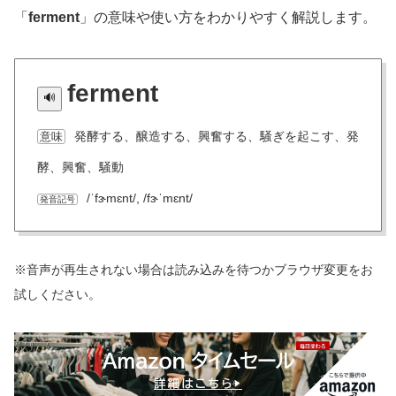
「
ferment
」の意味や使い方をわかりやすく解説します。
ferment
発酵する、醸造する、興奮する、騒ぎを起こす、発
意味
酵、興奮、騒動
/ˈfɝmɛnt/, /fɝˈmɛnt/
発音記号
※音声が再生されない場合は読み込みを待つかブラウザ変更をお
試しください。