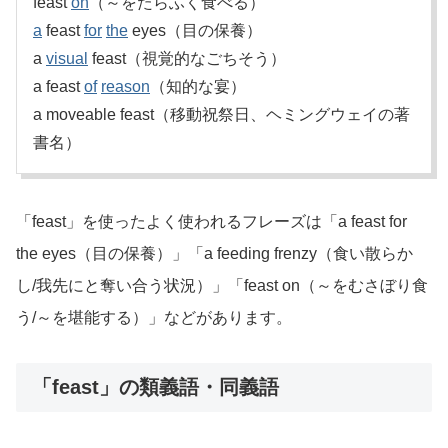
feast
on
（～をたらふく食べる）
a
feast
for
the
eyes（目の保養）
a
visual
feast（視覚的なごちそう）
a feast
of
reason
（知的な宴）
a moveable feast（移動祝祭日、ヘミングウェイの著
書名）
「feast」を使ったよく使われるフレーズは「a feast for
the eyes（目の保養）」「a feeding frenzy（食い散らか
し/我先にと奪い合う状況）」「feast on（～をむさぼり食
う/～を堪能する）」などがあります。
「feast」の類義語・同義語