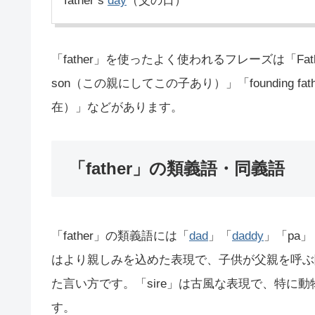
father’s
day
（父の日）
「father」を使ったよく使われるフレーズは「Father C
son（この親にしてこの子あり）」「founding fat
在）」などがあります。
「father」の類義語・同義語
「father」の類義語には「
dad
」「
daddy
」「pa」
はより親しみを込めた表現で、子供が父親を呼ぶ際
た言い方です。「sire」は古風な表現で、特に
す。