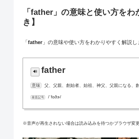
「father」の意味と使い方
き】
「
father
」の意味や使い方をわかりやすく解説し
father
父、父親、創始者、始祖、神父、父親になる、
意味
/ˈfɑðɝ/
発音記号
※音声が再生されない場合は読み込みを待つかブラウザ変