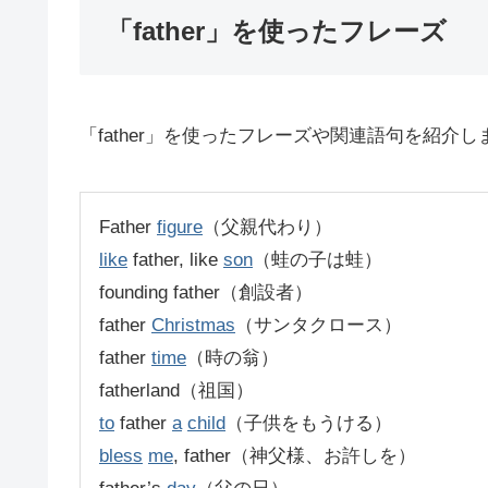
「father」を使ったフレーズ
「father」を使ったフレーズや関連語句を紹介し
Father
figure
（父親代わり）
like
father, like
son
（蛙の子は蛙）
founding father（創設者）
father
Christmas
（サンタクロース）
father
time
（時の翁）
fatherland（祖国）
to
father
a
child
（子供をもうける）
bless
me
, father（神父様、お許しを）