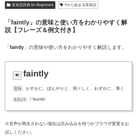
英単語辞典 for Beginners
Fから始まる英単語
「faintly」の意味と使い方をわかりやすく解
説【フレーズ＆例文付き】
「
faintly
」の意味や使い方をわかりやすく解説します。
faintly
かすかに、ぼんやりと、弱々しく、わずかに、薄く
意味
/ˈfeɪntɫ
i
/
発音記号
※音声が再生されない場合は読み込みを待つかブラウザ変更をお
試しください。