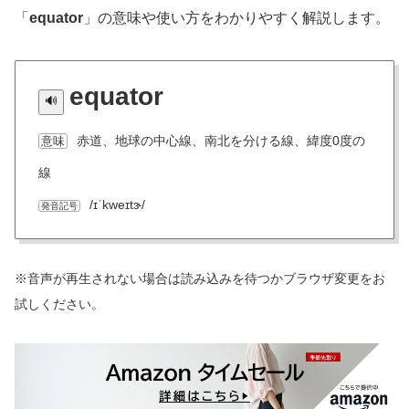
「
equator
」の意味や使い方をわかりやすく解説します。
equator
赤道、地球の中心線、南北を分ける線、緯度0度の
意味
線
/ɪˈkweɪtɝ/
発音記号
※音声が再生されない場合は読み込みを待つかブラウザ変更をお
試しください。