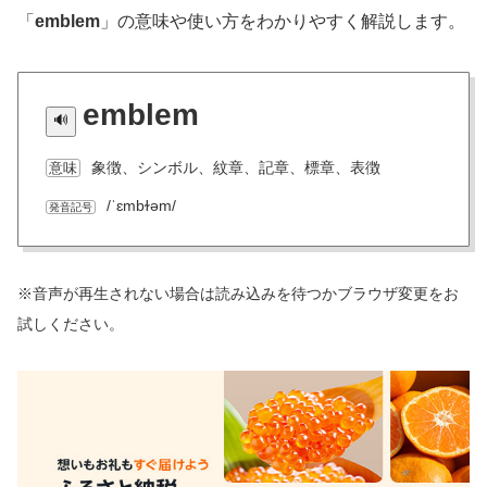
「
emblem
」の意味や使い方をわかりやすく解説します。
emblem
象徴、シンボル、紋章、記章、標章、表徴
意味
/ˈɛmbɫəm/
発音記号
※音声が再生されない場合は読み込みを待つかブラウザ変更をお
試しください。